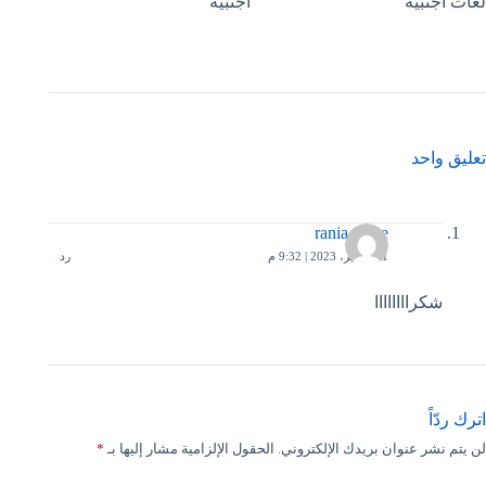
لغات أجنبية
أجنبية
تعليق واحد
rania ziane
11 فبراير، 2023 | 9:32 م
رد
شكراااااااا
اترك ردّاً
لن يتم نشر عنوان بريدك الإلكتروني.
الحقول الإلزامية مشار إليها بـ
*