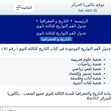
لتجاوز
موقع بكالوريا الجزائر
لى
القائمة
bac onec dz
لمحتوى
الرئيسية
التاريخ و الجغرافيا
جدول لأهم التواريخ للثالثة ثانوي
جدول لأهم التواريخ للثالثة ثانوي
التاريخ و الجغرافيا
جدول لأهم التواريخ الموجودة في كتاب التاريخ للثالثة ثانوي ( رقم 02 )
شعبة علوم تجريبية
شعبة رياضيات
شعبة تقني رياضي
شعبة تسيير وإقتصاد
شعبة آداب وفلسفة
شعبة لغات أجنبية
مادة التاريخ والجغرافيا للسنة الثالثة ثانوي جميع الشعب – بكالوريا
الجزائر BacDZ