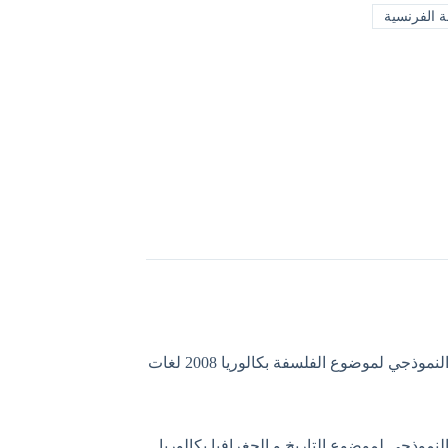
ة الفرنسية
التصحيح النموذجي لموضوع الفلسفة بكالوريا 2008 لغات
لنموذجي لموضوع التاريخ و الجغرافيا بكالوريا