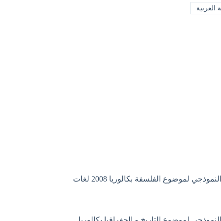
 العربية
التصحيح النموذجي لموضوع الفلسفة بكالوريا 2008 لغات
لنموذجي لموضوع التاريخ و الجغرافيا بكالوريا