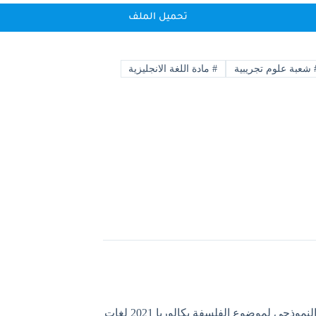
تحميل الملف
شعبة علوم تجريبية
#
مادة اللغة الانجليزية
التصحيح النموذجي لموضوع الفلسفة بكالوريا 2021 لغات